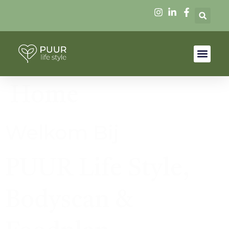
Home
Welkom Bij
PUUR Life Style,
Bodyscan &